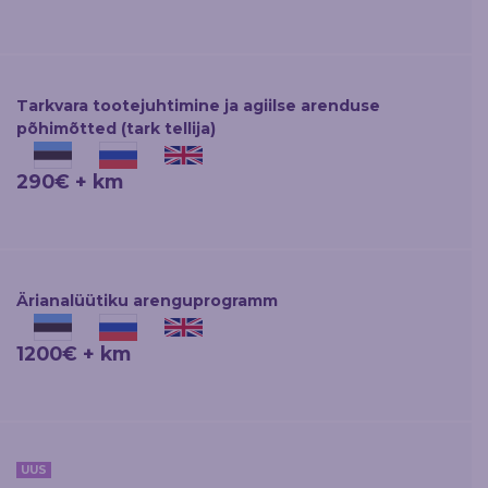
Tarkvara tootejuhtimine ja agiilse arenduse
põhimõtted (tark tellija)
290€ + km
Ärianalüütiku arenguprogramm
1200€ + km
UUS