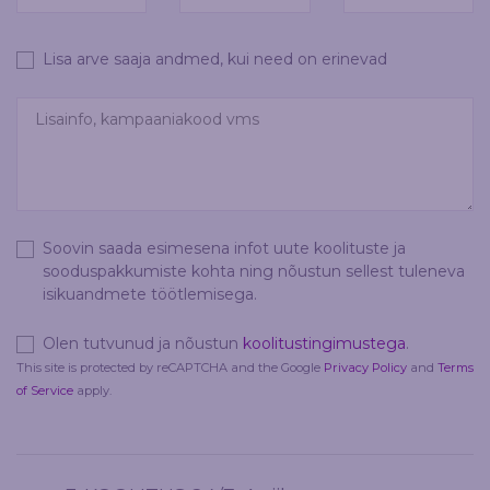
Lisa arve saaja andmed, kui need on erinevad
Soovin saada esimesena infot uute koolituste ja
sooduspakkumiste kohta ning nõustun sellest tuleneva
isikuandmete töötlemisega.
Olen tutvunud ja nõustun
koolitustingimustega
.
This site is protected by reCAPTCHA and the Google
Privacy Policy
and
Terms
of Service
apply.