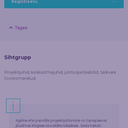
Registreeru
Tagasi
Sihtgrupp
Projektijuhid, keskastmejuhid, juhtivspetsialistid, tarkvara
tooteomanikud.
Agiilne ehk paindlik projektijuhtimine on tänapäeval
jõudmas kõigisse eluvaldkondadesse. Seda hakati