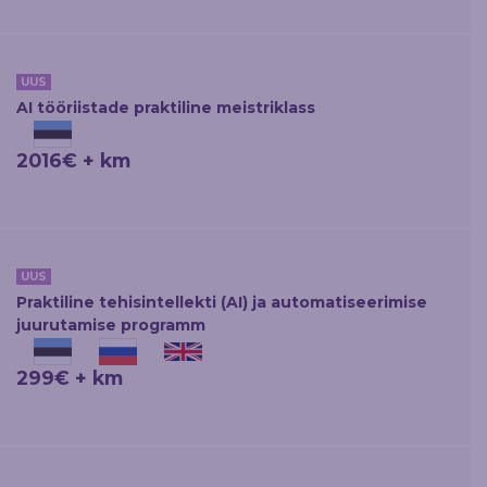
UUS
AI tööriistade praktiline meistriklass
2016€ + km
UUS
Praktiline tehisintellekti (AI) ja automatiseerimise
juurutamise programm
299€ + km