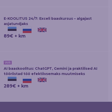
E-KOOLITUS 24/7: Exceli baaskursus – algajast
asjatundjaks
89€ + km
UUS
AI baaskoolitus: ChatGPT, Gemini ja praktilised AI
tööriistad töö efektiivsemaks muutmiseks
289€ + km