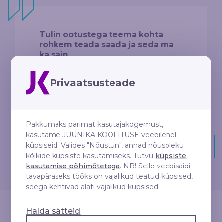
Tulin ootustega teema kohta
rohkem teada saada ja seda ma
ka sain.
Privaatsusteade
Pakkumaks parimat kasutajakogemust,
kasutame JUUNIKA KOOLITUSE veebilehel
küpsiseid. Valides "Nõustun", annad nõusoleku
Anna oma tagasiside
kõikide küpsiste kasutamiseks. Tutvu
küpsiste
kasutamise põhimõtetega
. NB! Selle veebisaidi
tavapäraseks tööks on vajalikud teatud küpsised,
seega kehtivad alati vajalikud küpsised.
Halda sätteid