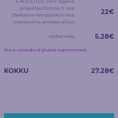
E-KOOLITUS 24/7: Agiilne
projektijuhtimine 5. osa:
22
€
Efektiivne retrospektiiv ehk
meeskonna eneseanalüüs
5.28
€
Käibemaks
Mul on sooduskood (jõustub registreerimisel)
KOKKU
27.28
€