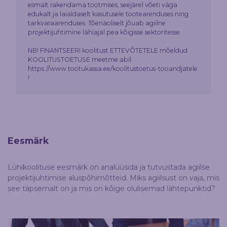
esmalt rakendama tootmises, seejärel võeti väga
edukalt ja laialdaselt kasutusele tootearenduses ning
tarkvaraarenduses. Tõenäoliselt jõuab agiilne
projektijuhtimine lähiajal pea kõigisse sektoritesse.
NB! FINANTSEERI koolitust ETTEVÕTETELE mõeldud
KOOLITUSTOETUSE meetme abil:
https://www.tootukassa.ee/koolitustoetus-tooandjatele
!
Eesmärk
Lühikoolituse eesmärk on analüüsida ja tutvustada agiilse
projektijuhtimise aluspõhimõtteid. Miks agiilsust on vaja, mis
see täpsemalt on ja mis on kõige olulisemad lähtepunktid?