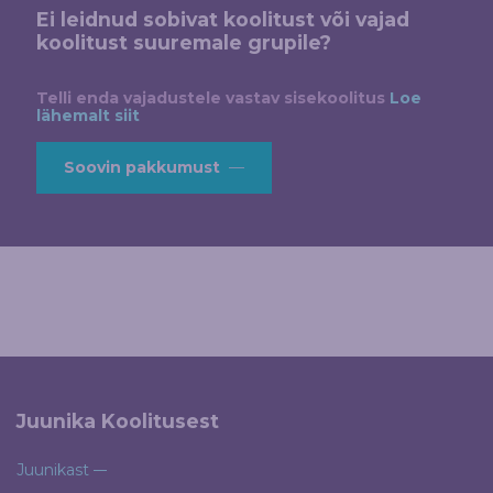
Ei leidnud sobivat koolitust või vajad
koolitust suuremale grupile?
Telli enda vajadustele vastav sisekoolitus
Loe
lähemalt siit
Soovin pakkumust
Juunika Koolitusest
Juunikast