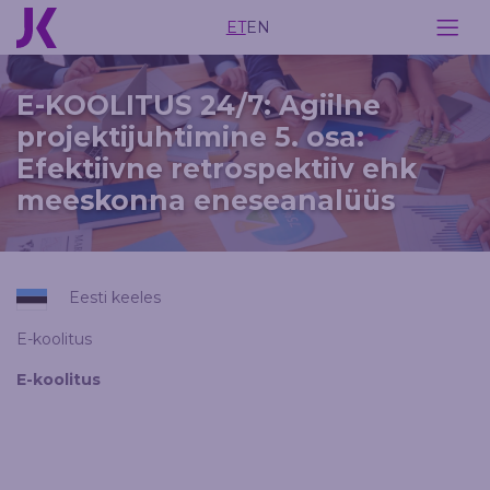
ET
EN
E-KOOLITUS 24/7: Agiilne
projektijuhtimine 5. osa:
Efektiivne retrospektiiv ehk
meeskonna eneseanalüüs
Eesti keeles
E-koolitus
E-koolitus